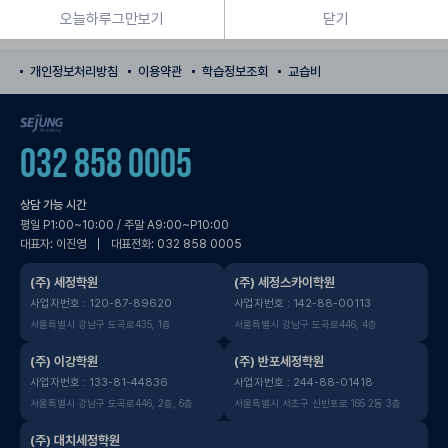
바로가기
오늘하루그만보기
닫기
개인정보처리방침
이용약관
학습정보조회
교습비
SEJUNG Academy
032 858 0005
상담 가능 시간
평일 P1:00~10:00 / 주말 A9:00~P10:00
대표자: 이진영
대표전화: 032 858 0005
(주) 세정학원
(주) 세정스카이학원
사업자번호 : 120-87-89620
사업자번호 : 142-88-00113
서울특별시 강남구 도곡로435, 1층
서울특별시 강남구 도곡로446, 4층
(주) 이강학원
(주) 반포세정학원
사업자번호 : 133-81-44836
사업자번호 : 244-88-01418
서울특별시 강남구 도곡로446, 2층, 6층
서울특별시 서초구 신반포로 165 2동 3층
(주) 대치세정학원