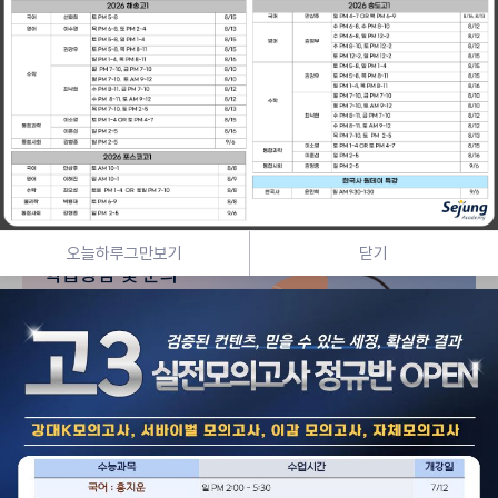
빠른 입시 정보 문자로 받아보세요
입시정보를 빠르게 문자로 받아보세요!
문자 수신 등록
오늘하루그만보기
닫기
학습상담 및 문의
032 858 0005
010-4190-4487
평일
P1:00~10:00
주말
A9:00~P10:00
대치 세정
서울특별시 강남구 도곡로 435